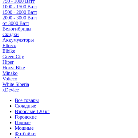
750 - 1000 Ватт
1000 - 1500 Ватт
1500 - 2000 Ватт
2000 - 3000 Ватт
от 3000 Ватт
Велогибриды
Скидки
Аккумуляторы
Eltreco
Elbike
Green City
Hiper
Horza Bike
Minako
Volteco
White Siberia
xDevice
Все товары
Складные
Взрослые 120 кг
Городские
Горные
Мощные
Фэтбайки