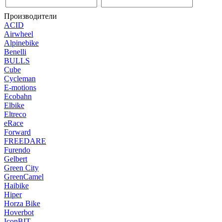
Производители
ACID
Airwheel
Alpinebike
Benelli
BULLS
Cube
Cycleman
E-motions
Ecobahn
Elbike
Eltreco
eRace
Forward
FREEDARE
Furendo
Gelbert
Green City
GreenCamel
Haibike
Hiper
Horza Bike
Hoverbot
IconBIT