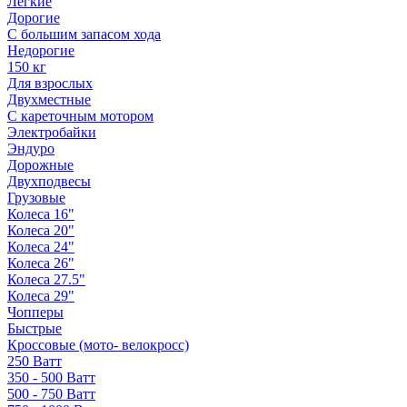
Легкие
Дорогие
С большим запасом хода
Недорогие
150 кг
Для взрослых
Двухместные
С кареточным мотором
Электробайки
Эндуро
Дорожные
Двухподвесы
Грузовые
Колеса 16"
Колеса 20"
Колеса 24"
Колеса 26"
Колеса 27.5"
Колеса 29"
Чопперы
Быстрые
Кроссовые (мото- велокросс)
250 Ватт
350 - 500 Ватт
500 - 750 Ватт