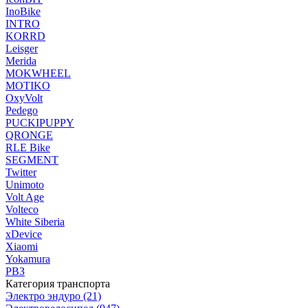
InoBike
INTRO
KORRD
Leisger
Merida
MOKWHEEL
MOTIKO
OxyVolt
Pedego
PUCKIPUPPY
QRONGE
RLE Bike
SEGMENT
Twitter
Unimoto
Volt Age
Volteco
White Siberia
xDevice
Xiaomi
Yokamura
РВЗ
Категория транспорта
Электро эндуро
(21)