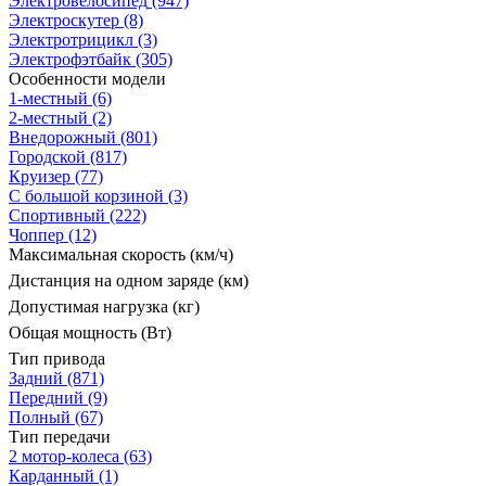
Электровелосипед
(947)
Электроскутер
(8)
Электротрицикл
(3)
Электрофэтбайк
(305)
Особенности модели
1-местный
(6)
2-местный
(2)
Внедорожный
(801)
Городской
(817)
Круизер
(77)
С большой корзиной
(3)
Спортивный
(222)
Чоппер
(12)
Максимальная скорость (км/ч)
Дистанция на одном заряде (км)
Допустимая нагрузка (кг)
Общая мощность (Вт)
Тип привода
Задний
(871)
Передний
(9)
Полный
(67)
Тип передачи
2 мотор-колеса
(63)
Карданный
(1)