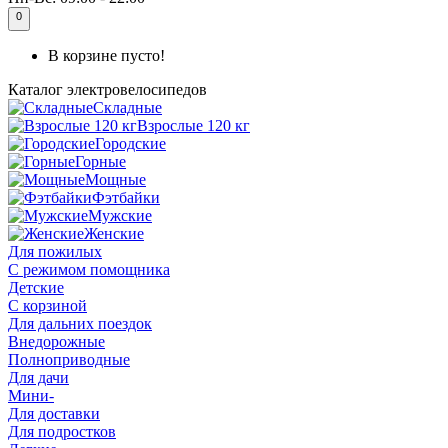
0
В корзине пусто!
Каталог
электровелосипедов
Складные
Взрослые 120 кг
Городские
Горные
Мощные
Фэтбайки
Мужские
Женские
Для пожилых
С режимом помощника
Детские
С корзиной
Для дальних поездок
Внедорожные
Полноприводные
Для дачи
Мини-
Для доставки
Для подростков