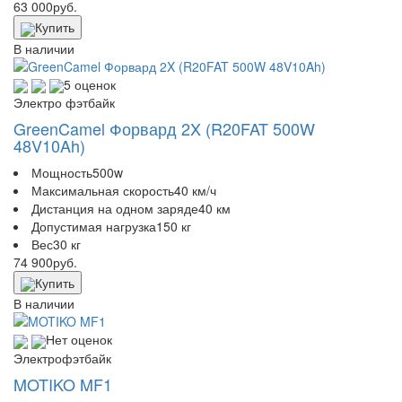
63 000
руб.
Купить
В наличии
5 оценок
Электро фэтбайк
GreenCamel Форвард 2X (R20FAT 500W
48V10Ah)
Мощность
500w
Максимальная скорость
40 км/ч
Дистанция на одном заряде
40 км
Допустимая нагрузка
150 кг
Вес
30 кг
74 900
руб.
Купить
В наличии
Нет оценок
Электрофэтбайк
MOTIKO MF1