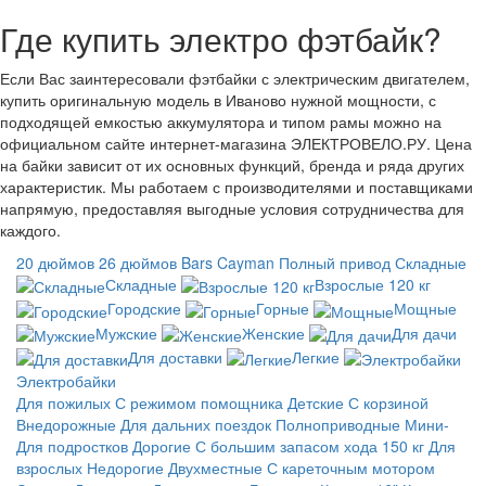
Где купить электро фэтбайк?
Если Вас заинтересовали фэтбайки с электрическим двигателем,
купить оригинальную модель в Иваново нужной мощности, с
подходящей емкостью аккумулятора и типом рамы можно на
официальном сайте интернет-магазина ЭЛЕКТРОВЕЛО.РУ. Цена
на байки зависит от их основных функций, бренда и ряда других
характеристик. Мы работаем с производителями и поставщиками
напрямую, предоставляя выгодные условия сотрудничества для
каждого.
20 дюймов
26 дюймов
Bars
Cayman
Полный привод
Складные
Складные
Взрослые 120 кг
Городские
Горные
Мощные
Мужские
Женские
Для дачи
Для доставки
Легкие
Электробайки
Для пожилых
С режимом помощника
Детские
С корзиной
Внедорожные
Для дальних поездок
Полноприводные
Мини-
Для подростков
Дорогие
С большим запасом хода
150 кг
Для
взрослых
Недорогие
Двухместные
С кареточным мотором