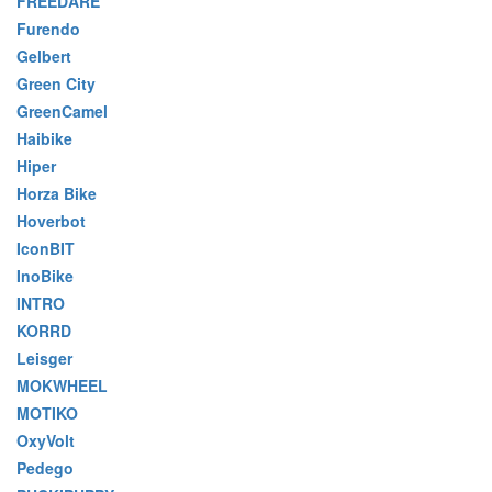
FREEDARE
Furendo
Gelbert
Green City
GreenCamel
Haibike
Hiper
Horza Bike
Hoverbot
IconBIT
InoBike
INTRO
KORRD
Leisger
MOKWHEEL
MOTIKO
OxyVolt
Pedego