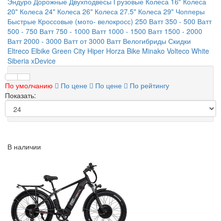
Эндуро
Дорожные
Двухподвесы
Грузовые
Колеса 16"
Колеса
20"
Колеса 24"
Колеса 26"
Колеса 27.5"
Колеса 29"
Чопперы
Быстрые
Кроссовые (мото- велокросс)
250 Ватт
350 - 500 Ватт
500 - 750 Ватт
750 - 1000 Ватт
1000 - 1500 Ватт
1500 - 2000
Ватт
2000 - 3000 Ватт
от 3000 Ватт
Велогибриды
Скидки
Eltreco
Elbike
Green City
Hiper
Horza Bike
Minako
Volteco
White
Siberia
xDevice
По умолчанию
По цене
По цене
По рейтингу
Показать:
В наличии