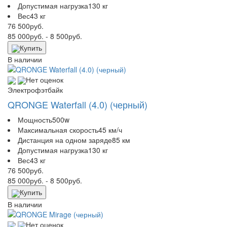
Допустимая нагрузка
130 кг
Вес
43 кг
76 500
руб.
85 000
руб.
- 8 500
руб.
Купить
В наличии
Нет оценок
Электрофэтбайк
QRONGE Waterfall (4.0) (черный)
Мощность
500w
Максимальная скорость
45 км/ч
Дистанция на одном заряде
85 км
Допустимая нагрузка
130 кг
Вес
43 кг
76 500
руб.
85 000
руб.
- 8 500
руб.
Купить
В наличии
Нет оценок