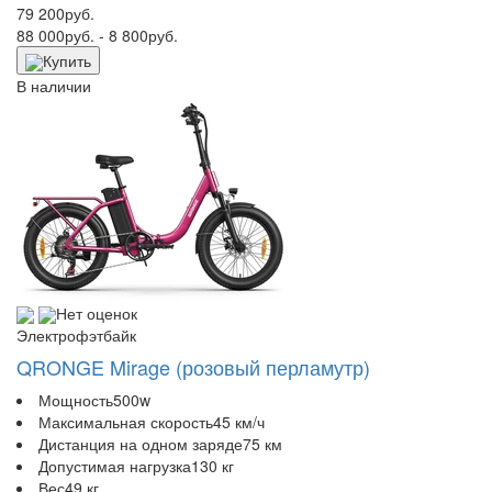
79 200
руб.
88 000
руб.
- 8 800
руб.
Купить
В наличии
Нет оценок
Электрофэтбайк
QRONGE Mirage (розовый перламутр)
Мощность
500w
Максимальная скорость
45 км/ч
Дистанция на одном заряде
75 км
Допустимая нагрузка
130 кг
Вес
49 кг