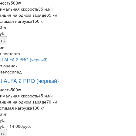
ность
500w
имальная скорость
35 км/ч
анция на одном заряде
65 км
стимая нагрузка
150 кг
0 кг
уб.
ть
ии
 поставка
т оценок
овелосипед
rt ALFA 2 PRO (черный)
ность
500w
имальная скорость
45 км/ч
анция на одном заряде
70 км
стимая нагрузка
130 кг
6 кг
уб.
уб.
- 14 000
руб.
ть