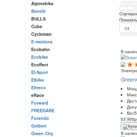
Alpinebike
Benelli
Сортиро
BULLS
Показать
Cube
Cycleman
E-motions
Ecobahn
В налич
Ecobike
Ecoffect
Электр
El-Sport
Green
Elbike
Eltreco
Мощ
Макс
eRace
Дист
Forward
Допу
FREEDARE
Вес
5
Furendo
63 900
р
Gelbert
Купи
В налич
Green City