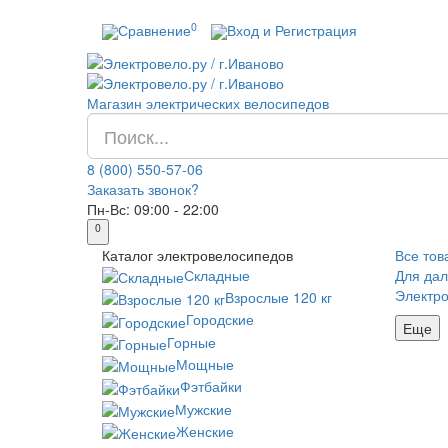
0
Сравнение
Вход и Регистрация
Магазин электрических велосипедов
8 (800) 550-57-06
Заказать звонок?
Пн-Вс:
09:00 - 22:00
0
Каталог
электровелосипедов
Все тов
Складные
Для дал
Электр
Взрослые 120 кг
Городские
Еще
Горные
Мощные
Фэтбайки
Мужские
Женские