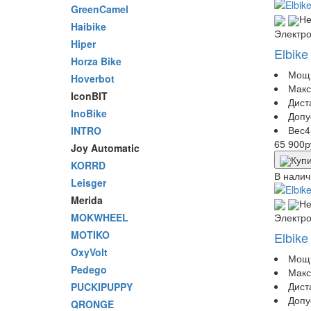
GreenCamel
Не
Haibike
Электр
Hiper
Elbike
Horza Bike
Мощ
Hoverbot
Макс
IconBIT
Дист
InoBike
Допу
Вес
4
INTRO
65 900
р
Joy Automatic
Купи
KORRD
В налич
Leisger
Merida
Не
MOKWHEEL
Электр
MOTIKO
Elbike
OxyVolt
Мощ
Pedego
Макс
Дист
PUCKIPUPPY
Допу
QRONGE