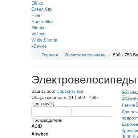
Elbike
Green City
Hiper
Horza Bike
Minako
Volteco
White Siberia
xDevice
Главная
Электровелосипеды
500 - 750 Ва
Электровелосипеды 
Ваш выбор:
Сбросить все
Общая мощность (Вт)
500 - 750
×
Цена (руб.)
Легкие
Для по
подрост
Производители
Дорожн
ACID
Кроссов
Airwheel
3000 Ва