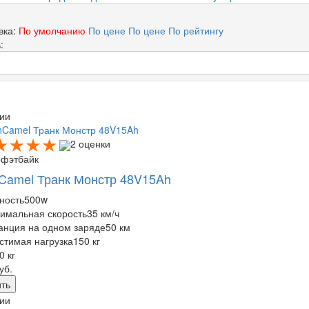
вка:
По умолчанию
По цене
По цене
По рейтингу
:
ии
2 оценки
офэтбайк
Camel Транк Монстр 48V15Ah
ность
500w
имальная скорость
35 км/ч
анция на одном заряде
50 км
стимая нагрузка
150 кг
0 кг
уб.
ть
ии