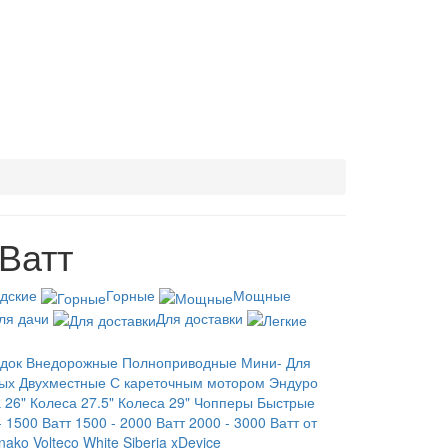
Ватт
дские
Горные
Мощные
ля дачи
Для доставки
док
Внедорожные
Полноприводные
Мини-
Для
ых
Двухместные
С кареточным мотором
Эндуро
 26"
Колеса 27.5"
Колеса 29"
Чопперы
Быстрые
- 1500 Ватт
1500 - 2000 Ватт
2000 - 3000 Ватт
от
nako
Volteco
White Siberia
xDevice