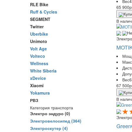
Вес
4
RLE Bike
65 900
р
Ruff & Cycles
Купи
SEGMENT
В налич
Twitter
Не
Uberbike
Электр
Unimoto
MOTI
Volt Age
Мощ
Volteco
Макс
Wellness
Дист
White Siberia
Допу
xDevice
Вес
6
67 500
р
Xiaomi
Купи
Yokamura
В налич
РВЗ
Категория транспорта
Электро эндуро
(0)
Электр
Электровелосипед
(364)
Green
Электроскутер
(4)