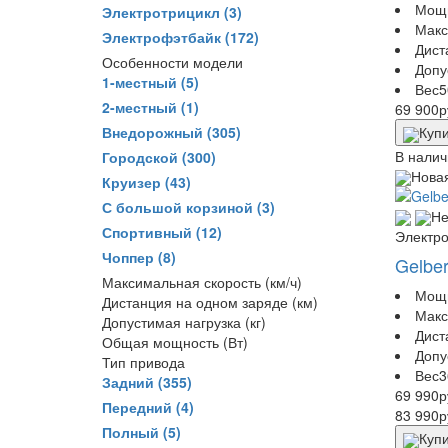
Мощ
Электротрицикл
(3)
Макс
Электрофэтбайк
(172)
Дист
Особенности модели
Допу
1-местный
(5)
Вес
5
2-местный
(1)
69 900
р
Внедорожный
(305)
Купи
В налич
Городской
(300)
Новая
Круизер
(43)
С большой корзиной
(3)
Не
Спортивный
(12)
Электр
Чоппер
(8)
Gelbe
Максимальная скорость (км/ч)
Мощ
Дистанция на одном заряде (км)
Макс
Допустимая нагрузка (кг)
Дист
Общая мощность (Вт)
Допу
Тип привода
Вес
3
Задний
(355)
69 990
р
Передний
(4)
83 990
р
Полный
(5)
Купи