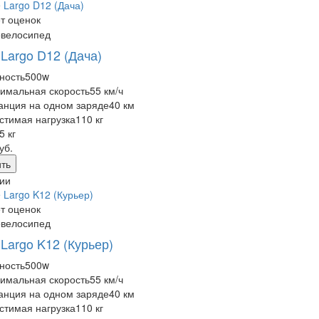
т оценок
овелосипед
 Largo D12 (Дача)
ность
500w
имальная скорость
55 км/ч
анция на одном заряде
40 км
стимая нагрузка
110 кг
5 кг
уб.
ть
ии
т оценок
овелосипед
 Largo K12 (Курьер)
ность
500w
имальная скорость
55 км/ч
анция на одном заряде
40 км
стимая нагрузка
110 кг