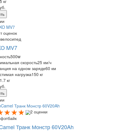
5 кг
уб.
ть
ии
т оценок
овелосипед
KO MV7
ность
500w
имальная скорость
25 км/ч
анция на одном заряде
60 км
стимая нагрузка
150 кг
1.7 кг
уб.
ть
ии
2 оценки
офэтбайк
Camel Транк Монстр 60V20Ah