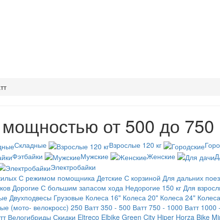
тт
мощностью от 500 до 750 
Складные
Взрослые 120 кг
Горо
Фэтбайки
Мужские
Женские
Д
Электробайки
жилых
С режимом помощника
Детские
С корзиной
Для дальних поез
ков
Дорогие
С большим запасом хода
Недорогие
150 кг
Для взросл
ые
Двухподвесы
Грузовые
Колеса 16"
Колеса 20"
Колеса 24"
Колеса
ые (мото- велокросс)
250 Ватт
350 - 500 Ватт
750 - 1000 Ватт
1000 
тт
Велогибриды
Скидки
Eltreco
Elbike
Green City
Hiper
Horza Bike
Mi