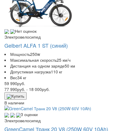
Нет оценок
Электровелосипед
Gelbert ALFA 1 ST (синий)
Мощность
250w
Максимальная скорость
25 км/ч
Дистанция на одном заряде
50 км
Допустимая нагрузка
110 кг
Вес
34 кг
59 990
руб.
77 990
руб.
- 18 000
руб.
Купить
В наличии
3 оценки
Электровелосипед
GreenCamel Транк 20 V8 (250W 60V 10Ah)