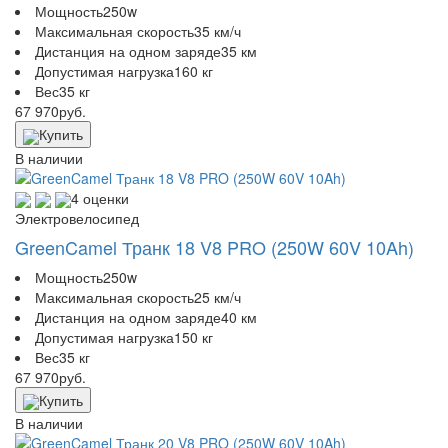
Мощность
250w
Максимальная скорость
35 км/ч
Дистанция на одном заряде
35 км
Допустимая нагрузка
160 кг
Вес
35 кг
67 970
руб.
Купить
В наличии
4 оценки
Электровелосипед
GreenCamel Транк 18 V8 PRO (250W 60V 10Ah)
Мощность
250w
Максимальная скорость
25 км/ч
Дистанция на одном заряде
40 км
Допустимая нагрузка
150 кг
Вес
35 кг
67 970
руб.
Купить
В наличии