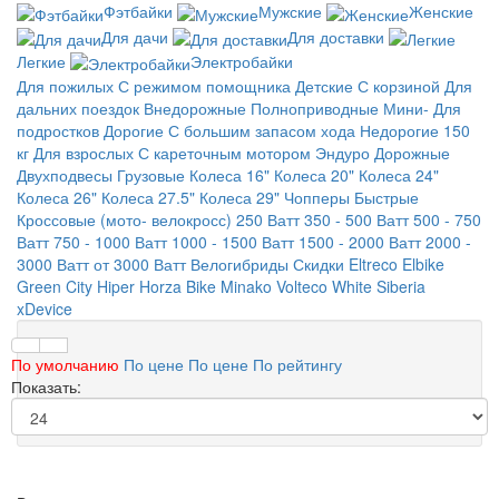
Фэтбайки
Мужские
Женские
Для дачи
Для доставки
Легкие
Электробайки
Для пожилых
С режимом помощника
Детские
С корзиной
Для
дальних поездок
Внедорожные
Полноприводные
Мини-
Для
подростков
Дорогие
С большим запасом хода
Недорогие
150
кг
Для взрослых
С кареточным мотором
Эндуро
Дорожные
Двухподвесы
Грузовые
Колеса 16"
Колеса 20"
Колеса 24"
Колеса 26"
Колеса 27.5"
Колеса 29"
Чопперы
Быстрые
Кроссовые (мото- велокросс)
250 Ватт
350 - 500 Ватт
500 - 750
Ватт
750 - 1000 Ватт
1000 - 1500 Ватт
1500 - 2000 Ватт
2000 -
3000 Ватт
от 3000 Ватт
Велогибриды
Скидки
Eltreco
Elbike
Green City
Hiper
Horza Bike
Minako
Volteco
White Siberia
xDevice
По умолчанию
По цене
По цене
По рейтингу
Показать: