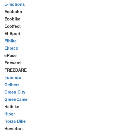
E-motions
Ecobahn
Ecobike
Ecoffect
El-Sport
Elbike
Eltreco
eRace
Forward
FREEDARE
Furendo
Gelbert
Green City
GreenCamel
Haibike
Hiper
Horza Bike
Hoverbot