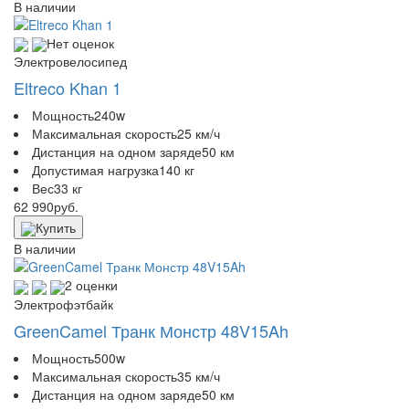
В наличии
Нет оценок
Электровелосипед
Eltreco Khan 1
Мощность
240w
Максимальная скорость
25 км/ч
Дистанция на одном заряде
50 км
Допустимая нагрузка
140 кг
Вес
33 кг
62 990
руб.
Купить
В наличии
2 оценки
Электрофэтбайк
GreenCamel Транк Монстр 48V15Ah
Мощность
500w
Максимальная скорость
35 км/ч
Дистанция на одном заряде
50 км