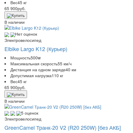
Вес
45 кг
65 900
руб.
Купить
В наличии
Нет оценок
Электровелосипед
Elbike Largo K12 (Курьер)
Мощность
500w
Максимальная скорость
55 км/ч
Дистанция на одном заряде
40 км
Допустимая нагрузка
110 кг
Вес
45 кг
65 900
руб.
Купить
В наличии
5 оценок
Электровелосипед
GreenCamel Транк-20 V2 (R20 250W) [без АКБ]