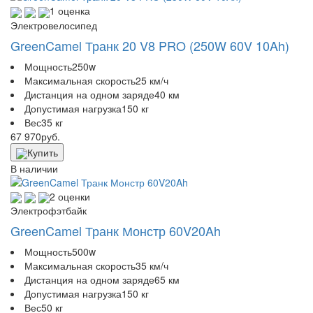
1 оценка
Электровелосипед
GreenCamel Транк 20 V8 PRO (250W 60V 10Ah)
Мощность
250w
Максимальная скорость
25 км/ч
Дистанция на одном заряде
40 км
Допустимая нагрузка
150 кг
Вес
35 кг
67 970
руб.
Купить
В наличии
2 оценки
Электрофэтбайк
GreenCamel Транк Монстр 60V20Ah
Мощность
500w
Максимальная скорость
35 км/ч
Дистанция на одном заряде
65 км
Допустимая нагрузка
150 кг
Вес
50 кг