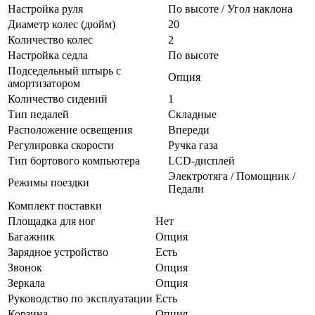
Настройка руля
По высоте / Угол наклона
Диаметр колес (дюйм)
20
Количество колес
2
Настройка седла
По высоте
Подседельный штырь с
Опция
амортизатором
Количество сидений
1
Тип педалей
Складные
Расположение освещения
Впереди
Регулировка скорости
Ручка газа
Тип бортового компьютера
LCD-дисплей
Электротяга / Помощник /
Режимы поездки
Педали
Комплект поставки
Площадка для ног
Нет
Багажник
Опция
Зарядное устройство
Есть
Звонок
Опция
Зеркала
Опция
Руководство по эксплуатации
Есть
Корзина
Опция