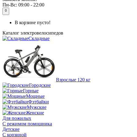
Пн-Вс:
09:00 - 22:00
0
В корзине пусто!
Каталог
электровелосипедов
Складные
Взрослые 120 кг
Городские
Горные
Мощные
Фэтбайки
Мужские
Женские
Для пожилых
С режимом помощника
Детские
С корзиной