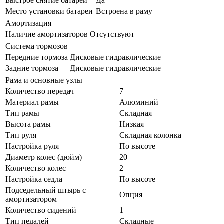
Быстрое снятие батареи
Да
Место установки батареи
Встроена в раму
Амортизация
Наличие амортизаторов
Отсутствуют
Система тормозов
Передние тормоза
Дисковые гидравлические
Задние тормоза
Дисковые гидравлические
Рама и основные узлы
Количество передач
7
Материал рамы
Алюминий
Тип рамы
Складная
Высота рамы
Низкая
Тип руля
Складная колонка
Настройка руля
По высоте
Диаметр колес (дюйм)
20
Количество колес
2
Настройка седла
По высоте
Подседельный штырь с
Опция
амортизатором
Количество сидений
1
Тип педалей
Складные