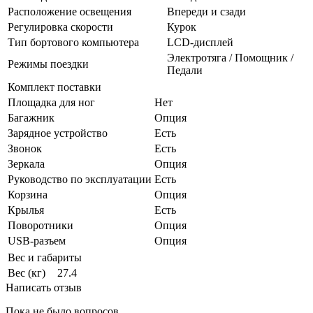
Расположение освещения
Впереди и сзади
Регулировка скорости
Курок
Тип бортового компьютера
LCD-дисплей
Электротяга / Помощник /
Режимы поездки
Педали
Комплект поставки
Площадка для ног
Нет
Багажник
Опция
Зарядное устройство
Есть
Звонок
Есть
Зеркала
Опция
Руководство по эксплуатации
Есть
Корзина
Опция
Крылья
Есть
Поворотники
Опция
USB-разъем
Опция
Вес и габариты
Вес (кг)
27.4
Написать отзыв
Пока не было вопросов.