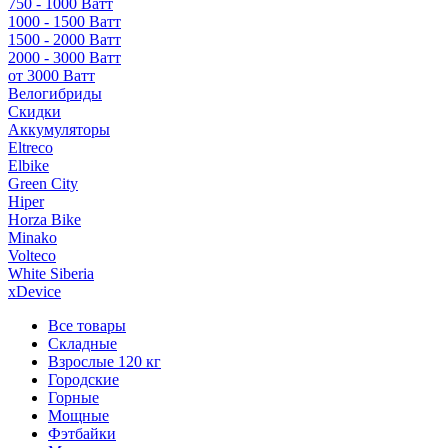
750 - 1000 Ватт
1000 - 1500 Ватт
1500 - 2000 Ватт
2000 - 3000 Ватт
от 3000 Ватт
Велогибриды
Скидки
Аккумуляторы
Eltreco
Elbike
Green City
Hiper
Horza Bike
Minako
Volteco
White Siberia
xDevice
Все товары
Складные
Взрослые 120 кг
Городские
Горные
Мощные
Фэтбайки