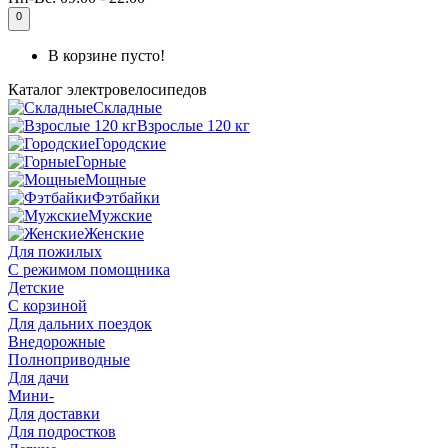
0
В корзине пусто!
Каталог
электровелосипедов
Складные
Взрослые 120 кг
Городские
Горные
Мощные
Фэтбайки
Мужские
Женские
Для пожилых
С режимом помощника
Детские
С корзиной
Для дальних поездок
Внедорожные
Полноприводные
Для дачи
Мини-
Для доставки
Для подростков