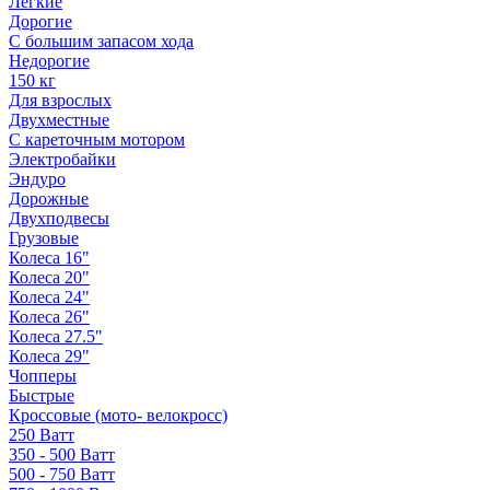
Легкие
Дорогие
С большим запасом хода
Недорогие
150 кг
Для взрослых
Двухместные
С кареточным мотором
Электробайки
Эндуро
Дорожные
Двухподвесы
Грузовые
Колеса 16"
Колеса 20"
Колеса 24"
Колеса 26"
Колеса 27.5"
Колеса 29"
Чопперы
Быстрые
Кроссовые (мото- велокросс)
250 Ватт
350 - 500 Ватт
500 - 750 Ватт