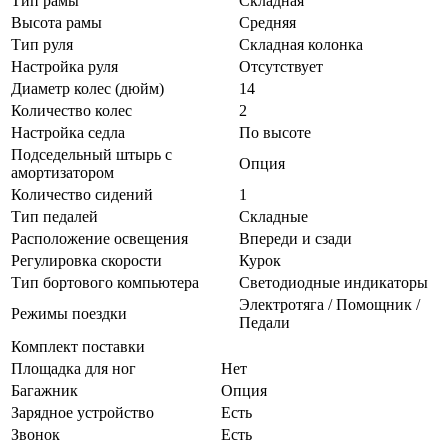
Тип рамы
Складная
Высота рамы
Средняя
Тип руля
Складная колонка
Настройка руля
Отсутствует
Диаметр колес (дюйм)
14
Количество колес
2
Настройка седла
По высоте
Подседельный штырь с
Опция
амортизатором
Количество сидений
1
Тип педалей
Складные
Расположение освещения
Впереди и сзади
Регулировка скорости
Курок
Тип бортового компьютера
Светодиодные индикаторы
Электротяга / Помощник /
Режимы поездки
Педали
Комплект поставки
Площадка для ног
Нет
Багажник
Опция
Зарядное устройство
Есть
Звонок
Есть