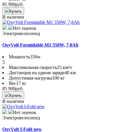
85 900
руб.
Купить
В наличии
Нет оценок
Электровелосипед
OxyVolt Formidable M1 350W, 7,8Ah
Мощность
350w
5
Максимальная скорость
25 км/ч
Дистанция на одном заряде
40 км
Допустимая нагрузка
100 кг
Вес
17 кг
85 900
руб.
Купить
В наличии
Нет оценок
Электровелосипед
OxyVolt I-Fold new