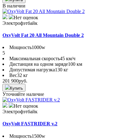
В наличии
Нет оценок
Электрофэтбайк
OxyVolt Fat 20 All Mountain Double 2
Мощность
1000w
5
Максимальная скорость
45 км/ч
Дистанция на одном заряде
100 км
Допустимая нагрузка
130 кг
Вес
32 кг
201 900
руб.
Купить
Уточняйте наличие
Нет оценок
Электрофэтбайк
OxyVolt FASTRIDER v.2
Мощность
1500w