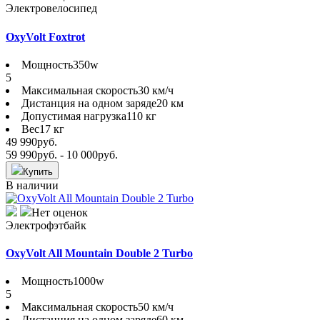
Электровелосипед
OxyVolt Foxtrot
Мощность
350w
5
Максимальная скорость
30 км/ч
Дистанция на одном заряде
20 км
Допустимая нагрузка
110 кг
Вес
17 кг
49 990
руб.
59 990
руб.
- 10 000
руб.
Купить
В наличии
Нет оценок
Электрофэтбайк
OxyVolt All Mountain Double 2 Turbo
Мощность
1000w
5
Максимальная скорость
50 км/ч
Дистанция на одном заряде
60 км