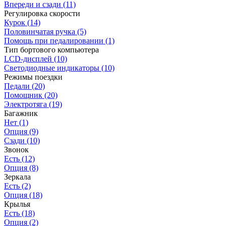
Впереди и сзади
(11)
Регулировка скорости
Курок
(14)
Половинчатая ручка
(5)
Помощь при педалировании
(1)
Тип бортового компьютера
LCD-дисплей
(10)
Светодиодные индикаторы
(10)
Режимы поездки
Педали
(20)
Помощник
(20)
Электротяга
(19)
Багажник
Нет
(1)
Опция
(9)
Сзади
(10)
Звонок
Есть
(12)
Опция
(8)
Зеркала
Есть
(2)
Опция
(18)
Крылья
Есть
(18)
Опция
(2)