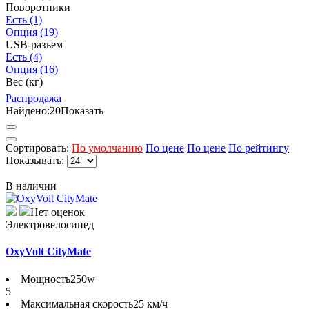
Поворотники
Есть
(1)
Опция
(19)
USB-разъем
Есть
(4)
Опция
(16)
Вес (кг)
Распродажа
Найдено:
20
Показать
Сортировать:
По умолчанию
По цене
По цене
По рейтингу
Показывать:
В наличии
Нет оценок
Электровелосипед
OxyVolt CityMate
Мощность
250w
5
Максимальная скорость
25 км/ч