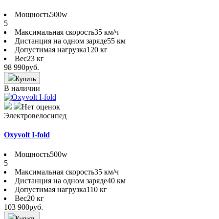
Мощность
500w
5
Максимальная скорость
35 км/ч
Дистанция на одном заряде
55 км
Допустимая нагрузка
120 кг
Вес
23 кг
98 990
руб.
Купить
В наличии
Нет оценок
Электровелосипед
Oxyvolt I-fold
Мощность
500w
5
Максимальная скорость
35 км/ч
Дистанция на одном заряде
40 км
Допустимая нагрузка
110 кг
Вес
20 кг
103 900
руб.
Купить